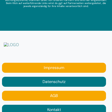
Buchungssysteme) stammen direkt von unseren Partnern und sind hier eingebunden.
Beim Klick auf weiterführende Links wirst du ggf. auf Partnerseiten weitergeleitet, die
jeweils eigenständig für ihre Inhalte verantwortlich sind.
Impressum
Datenschutz
AGB
Kontakt