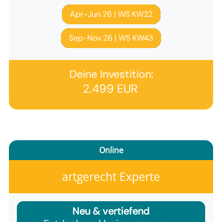
Apr-Jun 26 | WS KW22
Sep-Nov 26 | WS KW43
Deine Investition:
2.499 EUR
Online
artgerecht Experte
Neu & vertiefend